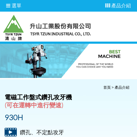
選單
產品介紹
首頁
>
產品介紹
電磁工作盤式鑽孔攻牙機
(可在運轉中進行變速)
930H
鑽孔、不定點攻牙