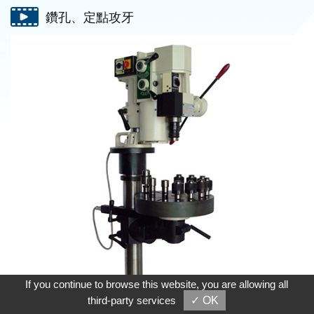
鑽孔、定點攻牙
If you continue to browse this website, you are allowing all
third-party services
✓ OK