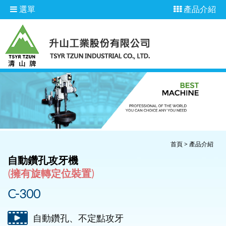
選單
產品介紹
首頁
>
產品介紹
自動鑽孔攻牙機
(擁有旋轉定位裝置)
C-300
自動鑽孔、不定點攻牙