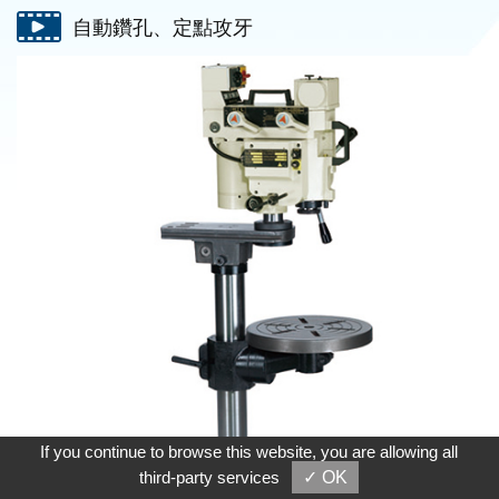
自動鑽孔、定點攻牙
If you continue to browse this website, you are allowing all
third-party services
✓ OK