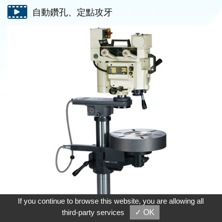
自動鑽孔、定點攻牙
If you continue to browse this website, you are allowing all
third-party services
✓ OK