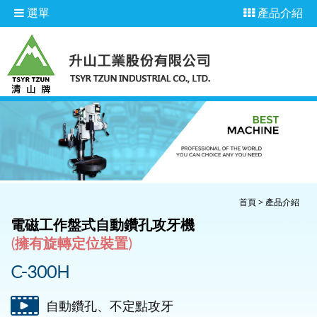
選單
產品介紹
首頁
>
產品介紹
電磁工作盤式自動鑽孔攻牙機
(擁有旋轉定位裝置)
C-300H
自動鑽孔、不定點攻牙